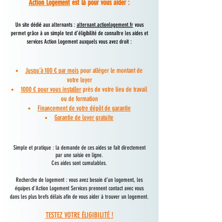
Action Logement
est là pour vous aider :
Un site dédié aux alternants :
alternant.actionlogement.fr
vous
permet grâce à un simple test d’éligibilité de connaître les aides et
services Action Logement auxquels vous avez droit :
Jusqu’à 100 € par mois
pour alléger le montant de
votre loyer
1000 € pour vous installer
près de votre lieu de travai
l
ou de formation
Financement de votre dépôt de garantie
Garantie de loyer gratuite
Simple et pratique : la demande de ces aides se fait directement
par une saisie en ligne.
Ces aides sont cum
ulab
les.
Recherche de logement : vous avez besoin d’un logement, les
équipes d’Action Logement Services prennent contact avec vous
dans les plus brefs délais afin de vous aider à trouver un logement.
TESTEZ VOTRE ÉLIGIBILITÉ !